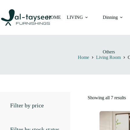
HOME
LIVING
Dinning
Others
Home
Living Room
O
Showing all 7 results
Filter by price
Filter by stock status