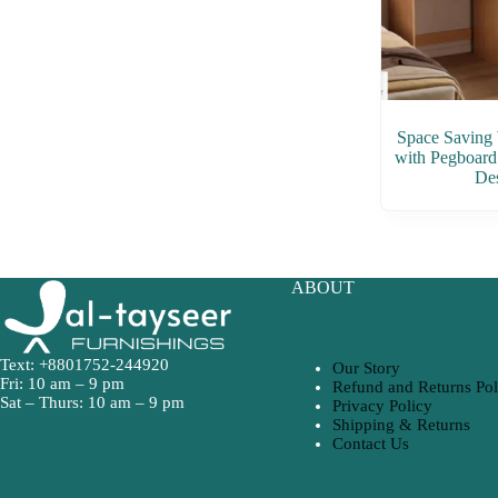
Space Saving 
with Pegboard
De
ABOUT
Text: +8801752-244920
Our Story
Fri: 10 am – 9 pm
Refund and Returns Pol
Sat – Thurs: 10 am – 9 pm
Privacy Policy
Shipping & Returns
Contact Us