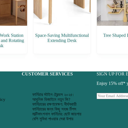
Work Station
Space-Saving Multifunctional
Tree Shaped 
 and Rotating
Extending Desk
sk
CUSTOMER SERVICES
SIGN UP FOR 
Enjoy 15% off* yo
ফার্নিচার স্টাইল ট্রেন্ডস ২০২৫:
E
icy
আধুনিক ডিজাইনে নতুন কি?
m
ফার্নিচারের রক্ষণাবেক্ষণ: দীর্ঘস্থায়ী
a
ফার্নিচারের জন্য কিছু সহজ টিপস
i
মাল্টিফাংশনাল ফার্নিচার: ছোট জায়গায়
l
বেশি সুবিধা পাওয়ার সেরা উপায়
*