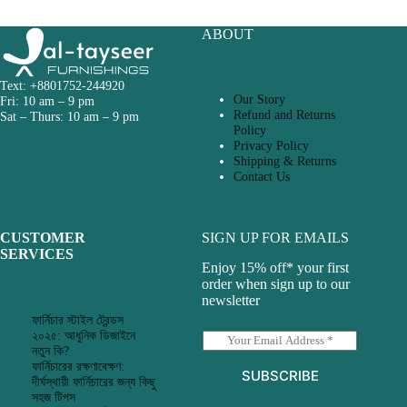
ABOUT
Text: +8801752-244920
Our Story
Fri: 10 am – 9 pm
Refund and Returns
Sat – Thurs: 10 am – 9 pm
Policy
Privacy Policy
Shipping & Returns
Contact Us
CUSTOMER
SIGN UP FOR EMAILS
SERVICES
Enjoy 15% off* your first
order when sign up to our
newsletter
ফার্নিচার স্টাইল ট্রেন্ডস
২০২৫: আধুনিক ডিজাইনে
E
নতুন কি?
m
ফার্নিচারের রক্ষণাবেক্ষণ:
a
SUBSCRIBE
দীর্ঘস্থায়ী ফার্নিচারের জন্য কিছু
i
সহজ টিপস
l