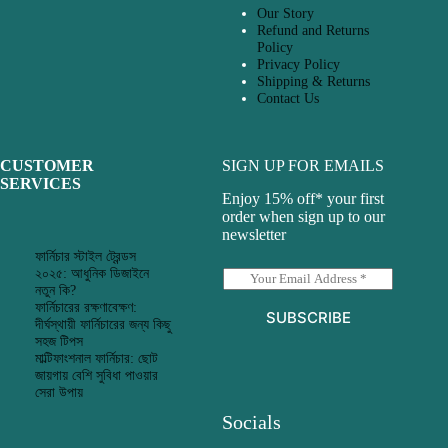
Our Story
Refund and Returns
Policy
Privacy Policy
Shipping & Returns
Contact Us
CUSTOMER
SIGN UP FOR EMAILS
SERVICES
Enjoy 15% off* your first
order when sign up to our
newsletter
ফার্নিচার স্টাইল ট্রেন্ডস
২০২৫: আধুনিক ডিজাইনে
E
নতুন কি?
m
ফার্নিচারের রক্ষণাবেক্ষণ:
a
SUBSCRIBE
দীর্ঘস্থায়ী ফার্নিচারের জন্য কিছু
i
সহজ টিপস
l
মাল্টিফাংশনাল ফার্নিচার: ছোট
*
জায়গায় বেশি সুবিধা পাওয়ার
সেরা উপায়
Socials