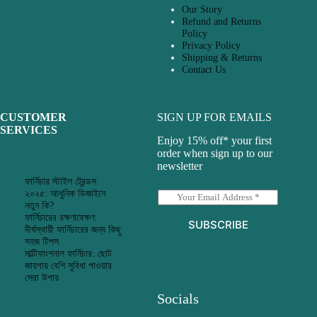
Our Story
Refund and Returns
Policy
Privacy Policy
Shipping & Returns
Contact Us
CUSTOMER
SIGN UP FOR EMAILS
SERVICES
Enjoy 15% off* your first
order when sign up to our
newsletter
ফার্নিচার স্টাইল ট্রেন্ডস
২০২৫: আধুনিক ডিজাইনে
E
নতুন কি?
m
ফার্নিচারের রক্ষণাবেক্ষণ:
a
SUBSCRIBE
দীর্ঘস্থায়ী ফার্নিচারের জন্য কিছু
i
সহজ টিপস
l
মাল্টিফাংশনাল ফার্নিচার: ছোট
*
জায়গায় বেশি সুবিধা পাওয়ার
সেরা উপায়
Socials